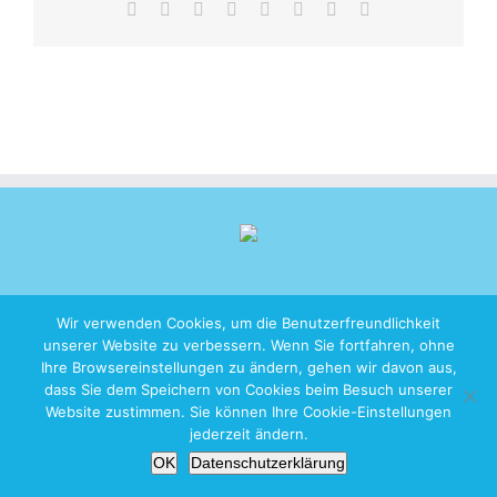
Facebook
X
Reddit
LinkedIn
Tumblr
Pinterest
Vk
E-
Mail
Wir verwenden Cookies, um die Benutzerfreundlichkeit
unserer Website zu verbessern. Wenn Sie fortfahren, ohne
Copyright 2026 iZen Designs | All Rights Reserved |
Imprint
|
Privacy
Ihre Browsereinstellungen zu ändern, gehen wir davon aus,
Policy
dass Sie dem Speichern von Cookies beim Besuch unserer
Website zustimmen. Sie können Ihre Cookie-Einstellungen
jederzeit ändern.
OK
Datenschutzerklärung