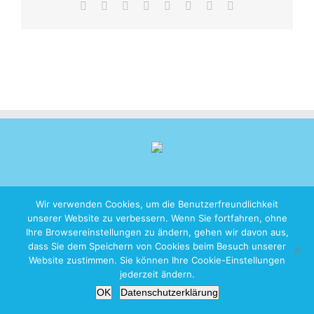
Facebook
X
Reddit
LinkedIn
Tumblr
Pinterest
Vk
E-
Mail
Wir verwenden Cookies, um die Benutzerfreundlichkeit
unserer Website zu verbessern. Wenn Sie fortfahren, ohne
Copyright 2026 iZen Designs | All Rights Reserved |
Imprint
|
Privacy
Ihre Browsereinstellungen zu ändern, gehen wir davon aus,
Policy
dass Sie dem Speichern von Cookies beim Besuch unserer
Website zustimmen. Sie können Ihre Cookie-Einstellungen
jederzeit ändern.
OK
Datenschutzerklärung