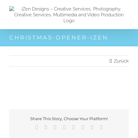
Zum
Inhalt
springen
CHRISTMAS-OPENER-IZEN
Zurück
Share This Story, Choose Your Platform!
Facebook
X
Reddit
LinkedIn
Tumblr
Pinterest
Vk
E-
Mail