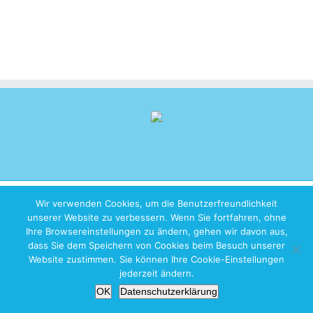
Copyright 2026 iZen Designs | All Rights Reserved |
Imprint
|
Privacy
Wir verwenden Cookies, um die Benutzerfreundlichkeit
Policy
unserer Website zu verbessern. Wenn Sie fortfahren, ohne
Ihre Browsereinstellungen zu ändern, gehen wir davon aus,
dass Sie dem Speichern von Cookies beim Besuch unserer
Website zustimmen. Sie können Ihre Cookie-Einstellungen
jederzeit ändern.
OK
Datenschutzerklärung