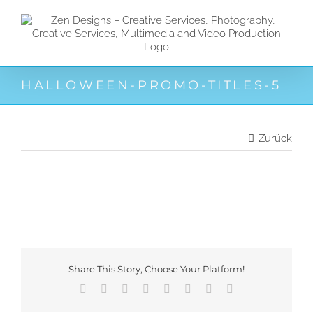
Zum
Inhalt
springen
HALLOWEEN-PROMO-TITLES-5
Zurück
Share This Story, Choose Your Platform!
Facebook
X
Reddit
LinkedIn
Tumblr
Pinterest
Vk
E-
Mail