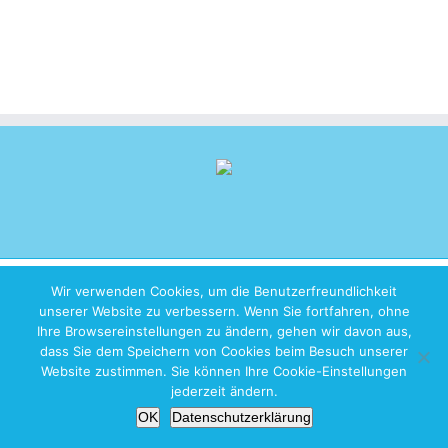
Copyright 2026 iZen Designs | All Rights Reserved |
Imprint
|
Privacy
Wir verwenden Cookies, um die Benutzerfreundlichkeit
Policy
unserer Website zu verbessern. Wenn Sie fortfahren, ohne
Ihre Browsereinstellungen zu ändern, gehen wir davon aus,
dass Sie dem Speichern von Cookies beim Besuch unserer
Website zustimmen. Sie können Ihre Cookie-Einstellungen
jederzeit ändern.
OK
Datenschutzerklärung