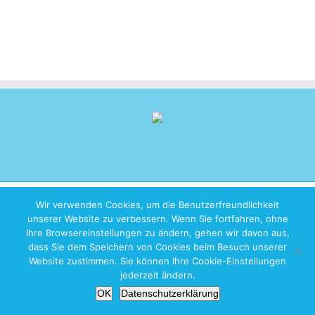
Copyright 2026 iZen Designs | All Rights Reserved |
Imprint
|
Privacy
Wir verwenden Cookies, um die Benutzerfreundlichkeit
Policy
unserer Website zu verbessern. Wenn Sie fortfahren, ohne
Ihre Browsereinstellungen zu ändern, gehen wir davon aus,
dass Sie dem Speichern von Cookies beim Besuch unserer
Website zustimmen. Sie können Ihre Cookie-Einstellungen
jederzeit ändern.
OK
Datenschutzerklärung