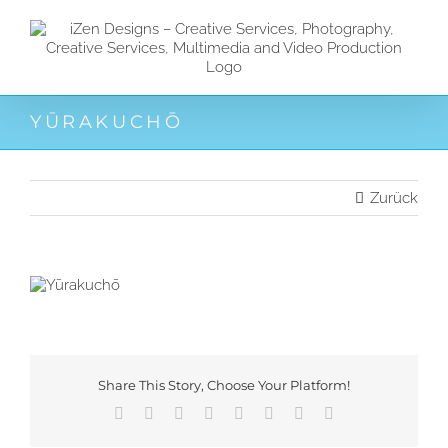
Zum
Inhalt
springen
YŪRAKUCHŌ
Zurück
Share This Story, Choose Your Platform!
Facebook
X
Reddit
LinkedIn
Tumblr
Pinterest
Vk
E-
Mail