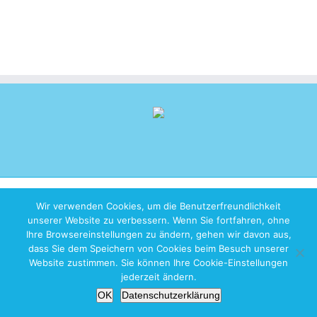
Copyright 2026 iZen Designs | All Rights Reserved |
Imprint
|
Privacy
Wir verwenden Cookies, um die Benutzerfreundlichkeit
Policy
unserer Website zu verbessern. Wenn Sie fortfahren, ohne
Ihre Browsereinstellungen zu ändern, gehen wir davon aus,
dass Sie dem Speichern von Cookies beim Besuch unserer
Website zustimmen. Sie können Ihre Cookie-Einstellungen
jederzeit ändern.
OK
Datenschutzerklärung