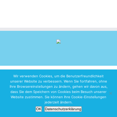
Copyright 2026 iZen Designs | All Rights Reserved |
Imprint
|
Privacy
Wir verwenden Cookies, um die Benutzerfreundlichkeit
Policy
unserer Website zu verbessern. Wenn Sie fortfahren, ohne
Ihre Browsereinstellungen zu ändern, gehen wir davon aus,
dass Sie dem Speichern von Cookies beim Besuch unserer
Website zustimmen. Sie können Ihre Cookie-Einstellungen
jederzeit ändern.
OK
Datenschutzerklärung