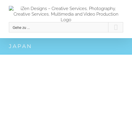
Zum
Inhalt
springen
Gehe zu ...
JAPAN