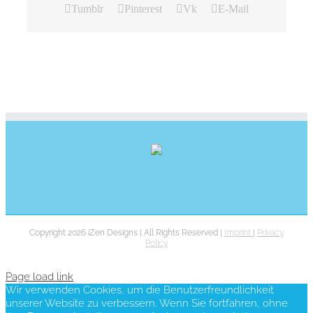
Tumblr
Pinterest
Vk
E-Mail
Copyright 2026 iZen Designs | All Rights Reserved |
Imprint
|
Privacy
Policy
Page load link
Wir verwenden Cookies, um die Benutzerfreundlichkeit
unserer Website zu verbessern. Wenn Sie fortfahren, ohne