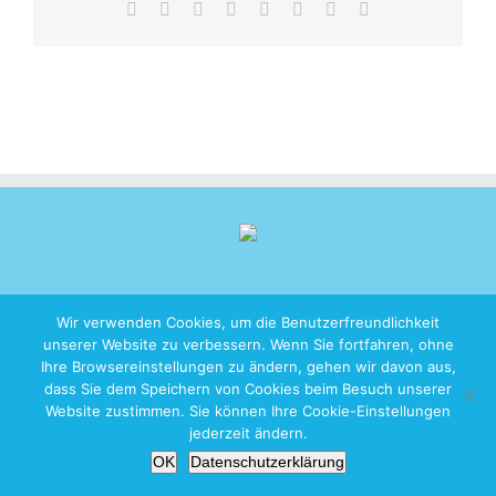
Facebook
X
Reddit
LinkedIn
Tumblr
Pinterest
Vk
E-
Mail
Wir verwenden Cookies, um die Benutzerfreundlichkeit
unserer Website zu verbessern. Wenn Sie fortfahren, ohne
Copyright 2026 iZen Designs | All Rights Reserved |
Imprint
|
Privacy
Ihre Browsereinstellungen zu ändern, gehen wir davon aus,
Policy
dass Sie dem Speichern von Cookies beim Besuch unserer
Website zustimmen. Sie können Ihre Cookie-Einstellungen
jederzeit ändern.
OK
Datenschutzerklärung