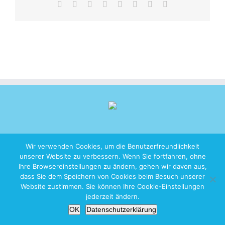
Facebook
X
Reddit
LinkedIn
Tumblr
Pinterest
Vk
E-
Mail
Wir verwenden Cookies, um die Benutzerfreundlichkeit
unserer Website zu verbessern. Wenn Sie fortfahren, ohne
Copyright 2026 iZen Designs | All Rights Reserved |
Imprint
|
Privacy
Ihre Browsereinstellungen zu ändern, gehen wir davon aus,
Policy
dass Sie dem Speichern von Cookies beim Besuch unserer
Website zustimmen. Sie können Ihre Cookie-Einstellungen
jederzeit ändern.
OK
Datenschutzerklärung