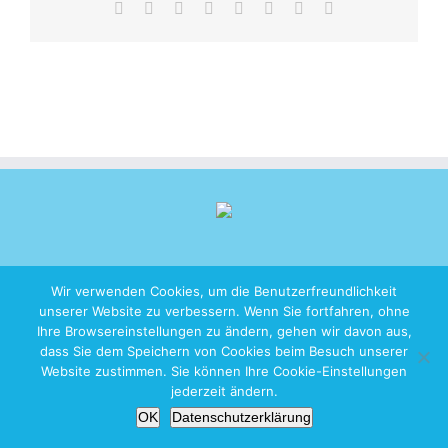
Facebook
X
Reddit
LinkedIn
Tumblr
Pinterest
Vk
E-
Mail
Wir verwenden Cookies, um die Benutzerfreundlichkeit
unserer Website zu verbessern. Wenn Sie fortfahren, ohne
Copyright 2026 iZen Designs | All Rights Reserved |
Imprint
|
Privacy
Ihre Browsereinstellungen zu ändern, gehen wir davon aus,
Policy
dass Sie dem Speichern von Cookies beim Besuch unserer
Website zustimmen. Sie können Ihre Cookie-Einstellungen
jederzeit ändern.
OK
Datenschutzerklärung